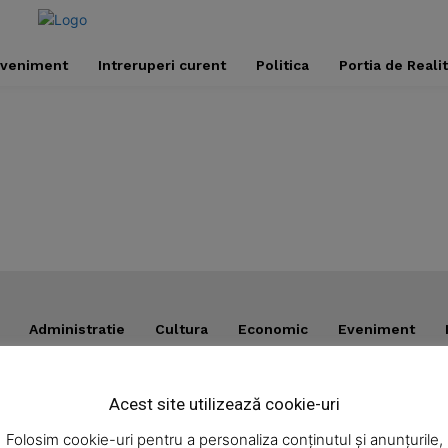
veniment
Intreruperi curent
Politica
Portia de Reali
Administratie
Cultura
Economic
Eveniment
Acest site utilizează cookie-uri
omic
Noutăţi
Folosim cookie-uri pentru a personaliza conținutul și anunțurile,