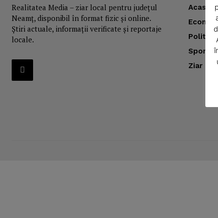
Realitatea Media – ziar local pentru județul
p
Acasă
Neamț, disponibil în format fizic și online.
Econom
Știri actuale, informații verificate și reportaje
d
Politica
locale.
î
Sport
Ziar