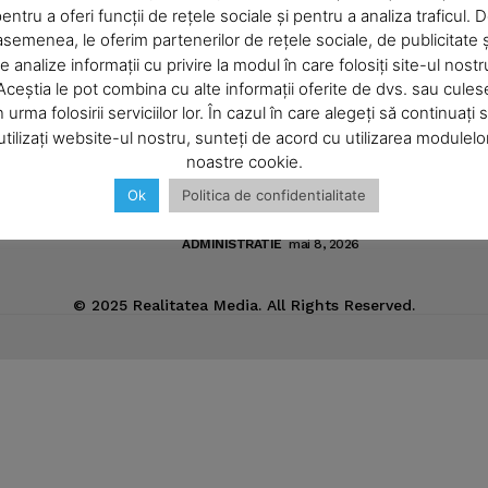
entru a oferi funcții de rețele sociale și pentru a analiza traficul. 
Pregătiri pentru „Vacanţe Muzicale l
Piatra-Neamţ“
asemenea, le oferim partenerilor de rețele sociale, de publicitate ș
ic
e analize informații cu privire la modul în care folosiți site-ul nostr
ADMINISTRATIE
iunie 4, 2026
Aceștia le pot combina cu alte informații oferite de dvs. sau cules
Meniurile pacienţilor din spitalul ne
n urma folosirii serviciilor lor. În cazul în care alegeți să continuați 
sub lupa nemţenilor de pe reţelele s
utilizați website-ul nostru, sunteți de acord cu utilizarea modulelo
ADMINISTRATIE
mai 15, 2026
noastre cookie.
Conducerea spitalului solicită transf
Ok
Politica de confidentialitate
a 20 de paturi din zona acută în cea
îngrijiri palliative
ADMINISTRATIE
mai 8, 2026
© 2025 Realitatea Media. All Rights Reserved.