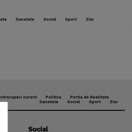
tate
Sanatate
Social
Sport
Ziar
Intreruperi curent
Politica
Portia de Realitate
Sanatate
Social
Sport
Ziar
Social