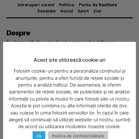
Intreruperi curent
Politica
Portia de Realitate
Sanatate
Social
Sport
Ziar
News Week
Magazine PRO
Despre
Realitatea Media – ziar local pentru județul Neamț,
disponibil în format fizic și online. Știri actuale, informații
verificate și reportaje locale.
Acest site utilizează cookie-uri
Folosim cookie-uri pentru a personaliza conținutul și
anunțurile, pentru a oferi funcții de rețele sociale și
pentru a analiza traficul. De asemenea, le oferim
partenerilor de rețele sociale, de publicitate și de analize
Economic
informații cu privire la modul în care folosiți site-ul nostru.
Aceștia le pot combina cu alte informații oferite de dvs.
Acasă
SUBSCRIBE NOW
sau culese în urma folosirii serviciilor lor. În cazul în care
Economic
alegeți să continuați să utilizați website-ul nostru, sunteți
de acord cu utilizarea modulelor noastre cookie.
Politica
Ok
Politica de confidentialitate
Sport