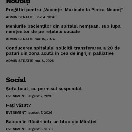
Noutăţi
About
Pregătiri pentru „Vacanţe Muzicale la Piatra-Neamţ“
Contact us
ADMINISTRATIE
iunie 4, 2026
Subscription Plans
Meniurile pacienţilor din spitalul nemţean, sub lupa
My account
nemţenilor de pe reţelele sociale
ADMINISTRATIE
mai 15, 2026
Conducerea spitalului solicită transferarea a 20 de
paturi din zona acută în cea de îngrijiri palliative
ADMINISTRATIE
mai 8, 2026
Social
Şofa beat, cu permisul suspendat
EVENIMENT
august 7, 2026
I-aţi văzut?
EVENIMENT
august 7, 2026
Balcon în flăcări într-un bloc din Mărăţei
EVENIMENT
august 6, 2026