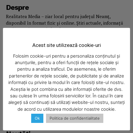
News Week
Despre
Magazine PRO
Realitatea Media – ziar local pentru județul Neamț,
disponibil în format fizic și online. Știri actuale, informații
verificate și reportaje locale.
Acest site utilizează cookie-uri
Folosim cookie-uri pentru a personaliza conținutul și
anunțurile, pentru a oferi funcții de rețele sociale și
Economic
pentru a analiza traficul. De asemenea, le oferim
partenerilor de rețele sociale, de publicitate și de analize
Acasă
informații cu privire la modul în care folosiți site-ul nostru.
Economic
Aceștia le pot combina cu alte informații oferite de dvs.
SUBSCRIBE NOW
sau culese în urma folosirii serviciilor lor. În cazul în care
Politica
alegeți să continuați să utilizați website-ul nostru, sunteți
Sport
de acord cu utilizarea modulelor noastre cookie.
Ziar
Ok
Politica de confidentialitate
Company