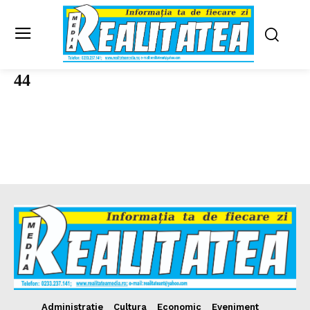
44
Administratie
Cultura
Economic
Eveniment