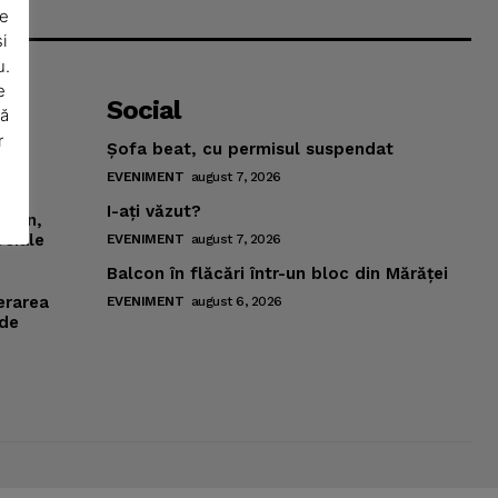
De
i
u.
e
Social
să
a
r
Şofa beat, cu permisul suspendat
EVENIMENT
august 7, 2026
I-aţi văzut?
mţean,
ociale
EVENIMENT
august 7, 2026
Balcon în flăcări într-un bloc din Mărăţei
erarea
EVENIMENT
august 6, 2026
 de