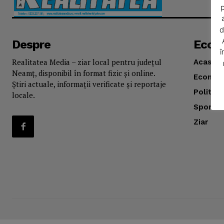
p
d
Despre
Econ
î
Realitatea Media – ziar local pentru județul
Acasă
Neamț, disponibil în format fizic și online.
Econom
Știri actuale, informații verificate și reportaje
Politica
locale.
SUBSCRIB
Sport
Ziar