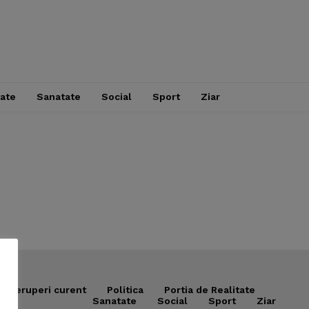
tate
Sanatate
Social
Sport
Ziar
Intreruperi curent
Politica
Portia de Realitate
Sanatate
Social
Sport
Ziar