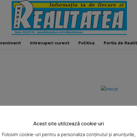
veniment
Intreruperi curent
Politica
Portia de Reali
Week
e PRO
Acest site utilizează cookie-uri
Administratie
Cultura
Economic
Eveniment
Company
Folosim cookie-uri pentru a personaliza conținutul și anunțurile,