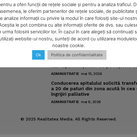
entru a oferi funcții de rețele sociale și pentru a analiza traficul. 
asemenea, le oferim partenerilor de rețele sociale, de publicitate ș
About
e analize informații cu privire la modul în care folosiți site-ul nostr
Contact us
Aceștia le pot combina cu alte informații oferite de dvs. sau cules
omic
Noutăţi
Subscription Plans
n urma folosirii serviciilor lor. În cazul în care alegeți să continuați 
Pregătiri pentru „Vacanţe Muzicale l
utilizați website-ul nostru, sunteți de acord cu utilizarea modulelo
My account
Piatra-Neamţ“
noastre cookie.
ic
ADMINISTRATIE
iunie 4, 2026
Ok
Politica de confidentialitate
Meniurile pacienţilor din spitalul ne
E NOW
sub lupa nemţenilor de pe reţelele s
ADMINISTRATIE
mai 15, 2026
Conducerea spitalului solicită transf
a 20 de paturi din zona acută în cea
îngrijiri palliative
ADMINISTRATIE
mai 8, 2026
© 2025 Realitatea Media. All Rights Reserved.