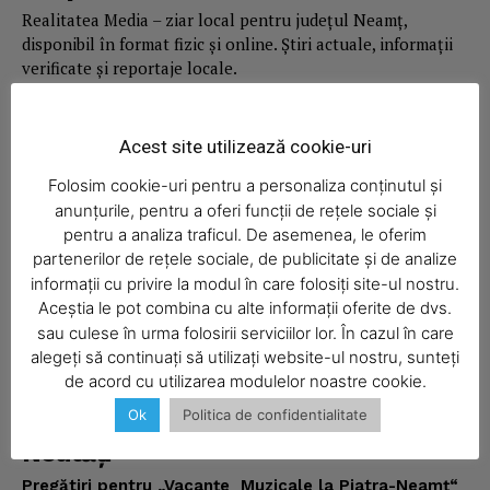
Realitatea Media – ziar local pentru județul Neamț,
disponibil în format fizic și online. Știri actuale, informații
verificate și reportaje locale.
Acest site utilizează cookie-uri
Folosim cookie-uri pentru a personaliza conținutul și
Economic
anunțurile, pentru a oferi funcții de rețele sociale și
pentru a analiza traficul. De asemenea, le oferim
Acasă
partenerilor de rețele sociale, de publicitate și de analize
Economic
informații cu privire la modul în care folosiți site-ul nostru.
Aceștia le pot combina cu alte informații oferite de dvs.
Politica
sau culese în urma folosirii serviciilor lor. În cazul în care
Sport
alegeți să continuați să utilizați website-ul nostru, sunteți
de acord cu utilizarea modulelor noastre cookie.
Ziar
Ok
Politica de confidentialitate
Noutăţi
Pregătiri pentru „Vacanţe Muzicale la Piatra-Neamţ“