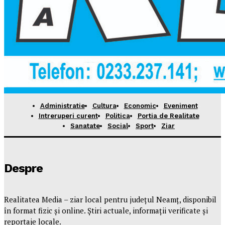
Administratie
Cultura
Economic
Eveniment
Intreruperi curent
Politica
Portia de Realitate
Sanatate
Social
Sport
Ziar
Despre
Realitatea Media – ziar local pentru județul Neamț, disponibil
în format fizic și online. Știri actuale, informații verificate și
reportaje locale.