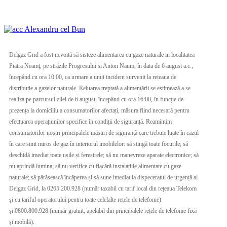
Delgaz Grid a fost nevoită să sisteze alimentarea cu gaze naturale in localitatea
Piatra Neamț, pe străzile Progresului si Anton Naum, în data de 6 august a.c.,
începând cu ora 10:00, ca urmare a unui incident survenit la rețeaua de
distribuție a gazelor naturale. Reluarea treptată a alimentării se estimează a se
realiza pe parcursul zilei de 6 august, începând cu ora 16:00, în funcție de
prezența la domiciliu a consumatorilor afectați, măsura fiind necesară pentru
efectuarea operațiunilor specifice în condiții de siguranță. Reamintim
consumatorilor noștri principalele măsuri de siguranță care trebuie luate în cazul
în care simt miros de gaz în interiorul imobilelor: să stingă toate focurile; să
deschidă imediat toate ușile și ferestrele; să nu manevreze aparate electronice; să
nu aprindă lumina; să nu verifice cu flacără instalațiile alimentate cu gaze
naturale; să părăsească încăperea și să sune imediat la dispeceratul de urgență al
Delgaz Grid, la 0265.200.928 (număr taxabil cu tarif local din rețeaua Telekom
și cu tariful operatorului pentru toate celelalte rețele de telefonie)
și 0800.800.928 (număr gratuit, apelabil din principalele rețele de telefonie fixă
și mobilă).