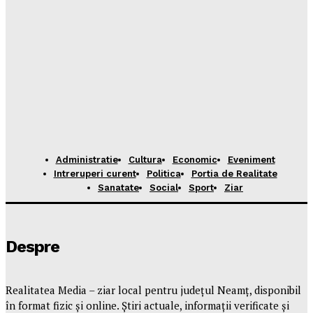
Administratie
Cultura
Economic
Eveniment
Intreruperi curent
Politica
Portia de Realitate
Sanatate
Social
Sport
Ziar
Despre
Realitatea Media – ziar local pentru județul Neamț, disponibil
în format fizic și online. Știri actuale, informații verificate și