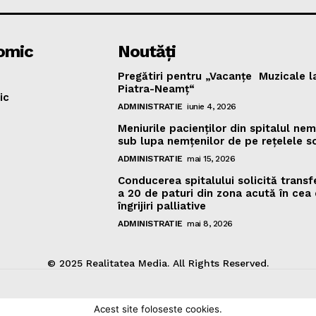
omic
Noutăţi
Pregătiri pentru „Vacanţe Muzicale l
Piatra-Neamţ“
ic
ADMINISTRATIE
iunie 4, 2026
Meniurile pacienţilor din spitalul ne
sub lupa nemţenilor de pe reţelele s
ADMINISTRATIE
mai 15, 2026
Conducerea spitalului solicită transf
a 20 de paturi din zona acută în cea
îngrijiri palliative
ADMINISTRATIE
mai 8, 2026
© 2025 Realitatea Media. All Rights Reserved.
Acest site foloseste cookies.