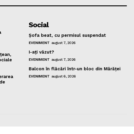
Social
a
Şofa beat, cu permisul suspendat
EVENIMENT
august 7, 2026
I-aţi văzut?
mţean,
ociale
EVENIMENT
august 7, 2026
Balcon în flăcări într-un bloc din Mărăţei
erarea
EVENIMENT
august 6, 2026
 de