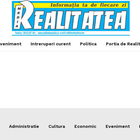
veniment
Intreruperi curent
Politica
Portia de Reali
Administratie
Cultura
Economic
Eveniment