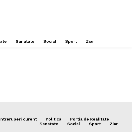
tate
Sanatate
Social
Sport
Ziar
Intreruperi curent
Politica
Portia de Realitate
Sanatate
Social
Sport
Ziar