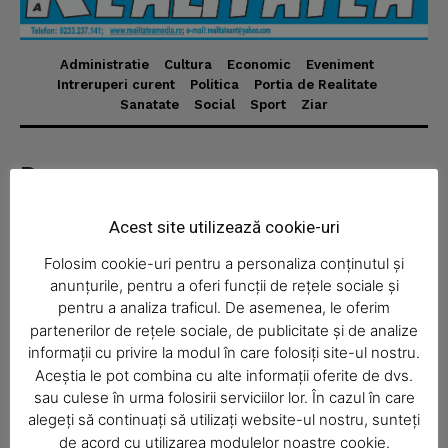
Administratie
Cultura
Economic
Eveniment
News Week
Intreruperi curent
Politica
Portia de Realitate
Sanatate
Social
Sport
Ziar
Magazine PRO
Despre
Realitatea Media – ziar local pentru județul Neamț,
Acest site utilizează cookie-uri
disponibil în format fizic și online. Știri actuale, informații
verificate și reportaje locale.
Folosim cookie-uri pentru a personaliza conținutul și
anunțurile, pentru a oferi funcții de rețele sociale și
pentru a analiza traficul. De asemenea, le oferim
partenerilor de rețele sociale, de publicitate și de analize
informații cu privire la modul în care folosiți site-ul nostru.
Aceștia le pot combina cu alte informații oferite de dvs.
Economic
SUBSCRIBE NOW
sau culese în urma folosirii serviciilor lor. În cazul în care
Acasă
alegeți să continuați să utilizați website-ul nostru, sunteți
de acord cu utilizarea modulelor noastre cookie.
Economic