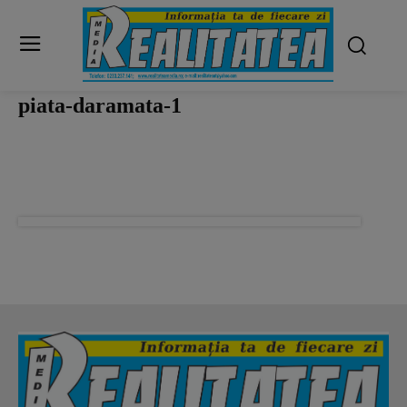
piata-daramata-1