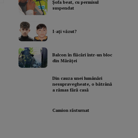
Şofa beat, cu permisul
suspendat
I-aţi văzut?
Balcon în flăcări într-un bloc
din Mărăţei
Din cauza unei lumânări
nesupravegheate, o bătrână
a rămas fără casă
Camion răsturnat