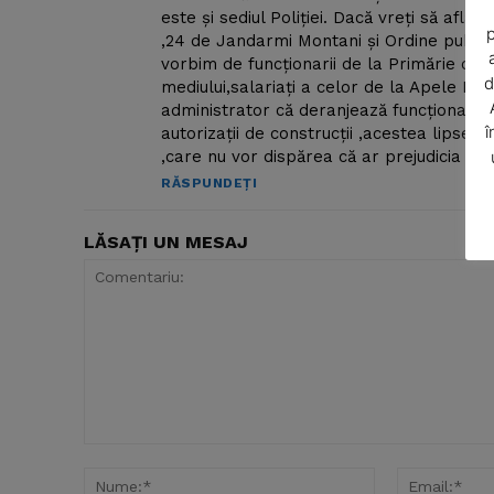
este și sediul Poliției. Dacă vreți să aflați
p
,24 de Jandarmi Montani și Ordine publică
vorbim de funcționarii de la Primărie care 
d
mediului,salariați a celor de la Apele Ro
administrator că deranjează funcționarii îna
î
autorizații de construcții ,acestea lipses
,care nu vor dispărea că ar prejudicia votul
RĂSPUNDEȚI
LĂSAȚI UN MESAJ
SUBSCRIB
Comentariu:
Nume:*