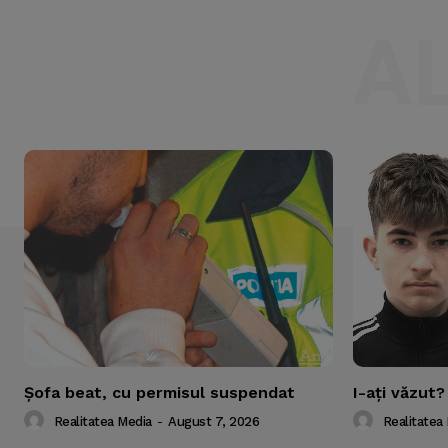
A
Şofa beat, cu permisul suspendat
I-aţi văzut?
Realitatea Media
-
August 7, 2026
Realitatea