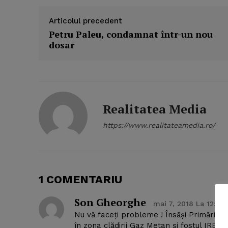
Articolul precedent
Petru Paleu, condamnat într-un nou
dosar
Realitatea Media
https://www.realitateamedia.ro/
1 COMENTARIU
News 
Son Gheorghe
Magazin
mai 7, 2018 La 12:45
Nu vă faceți probleme ! Însăși Primăria o
în zona clădirii Gaz Metan și fostul IRE 