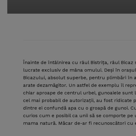
Înainte de întâlnirea cu râul Bistriţa, râul Bicaz
lucrate exclusiv de mâna omului.
Deşi în oraşul
Bicazului, absolut superbe, pentru plimbări în a
arate dezamăgitor. Un astfel de exemplu îl repre
chiar aproape de centrul urbei, gunoaiele sunt l
cel mai probabil de autorizaţii, au fost ridicate
dintre ei confundă apa cu o groapă de gunoi. Cu 
curios cum e posibil ca unii să se comporte pe u
mama natură. Măcar de-ar fi recunoscători cu e