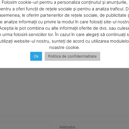
Company
Folosim cookie-uri pentru a personaliza conținutul și anunțurile,
 nr.polițiștilor sunt 36 la Poliția Națională , 5 la Poliția Locală
entru a oferi funcții de rețele sociale și pentru a analiza traficul. 
 la un nr de sub 6500 de locuitori cât are Bicazul. Nu mai
asemenea, le oferim partenerilor de rețele sociale, de publicitate ș
About
unii dintre aceștia au atribuțiuni pe linia protecției
e analize informații cu privire la modul în care folosiți site-ul nostr
mâne. Sunt convins de faptul că și acest mesaj este șters de
Contact us
Aceștia le pot combina cu alte informații oferite de dvs. sau cules
lți din Primăria or.Bicaz .Vorbiți în articol și de acele
Subscription Plans
n urma folosirii serviciilor lor. În cazul în care alegeți să continuați 
c la unele clădiri din centru orașului ce să mai vorbim de coteț
utilizați website-ul nostru, sunteți de acord cu utilizarea modulelo
 PSD ului în viitor.
My account
noastre cookie.
Ok
Politica de confidentialitate
E NOW
Email:*