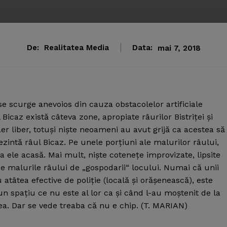
De:
Realitatea Media
Data:
mai 7, 2018
 se scurge anevoios din cauza obstacolelor artificiale
 Bicaz există câteva zone, apropiate râurilor Bistriţei şi
er liber, totuşi nişte neoameni au avut grijă ca acestea să
zintă râul Bicaz. Pe unele porţiuni ale malurilor râului,
a ele acasă. Mai mult, nişte coteneţe improvizate, lipsite
 pe malurile râului de „gospodarii“ locului. Numai că unii
atâtea efective de poliţie (locală şi orăşenească), este
n spaţiu ce nu este al lor ca şi când l-au moştenit de la
a. Dar se vede treaba că nu e chip. (T. MARIAN)