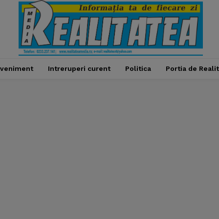
veniment
Intreruperi curent
Politica
Portia de Reali