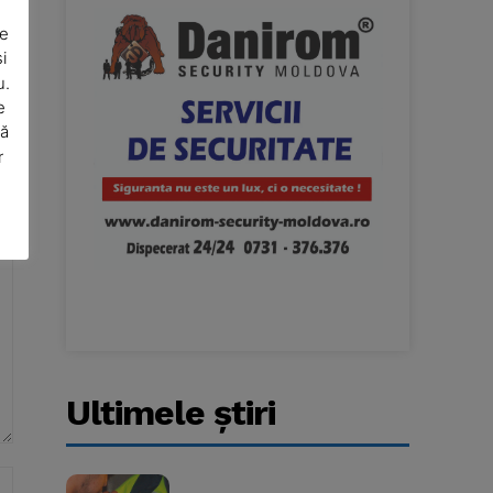
De
i
u.
e
să
e
r
Ultimele ştiri
Website: