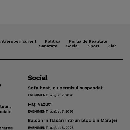
Intreruperi curent
Politica
Portia de Realitate
Sanatate
Social
Sport
Ziar
Social
a
Şofa beat, cu permisul suspendat
EVENIMENT
august 7, 2026
I-aţi văzut?
mţean,
ociale
EVENIMENT
august 7, 2026
Balcon în flăcări într-un bloc din Mărăţei
erarea
EVENIMENT
august 6, 2026