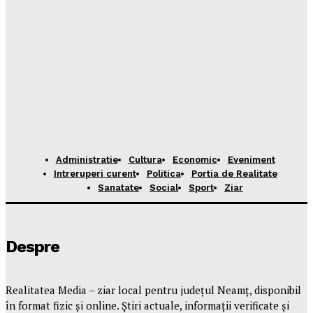
Administratie
Cultura
Economic
Eveniment
Intreruperi curent
Politica
Portia de Realitate
Sanatate
Social
Sport
Ziar
Despre
Realitatea Media – ziar local pentru județul Neamț, disponibil
în format fizic și online. Știri actuale, informații verificate și