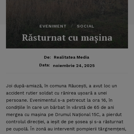
EVENIMENT
SOCIAL
Răsturnat cu maşina
De:
Realitatea Media
Data:
noiembrie 24, 2025
Joi după-amiază, în comuna Răuceşti, a avut loc un
accident rutier soldat cu rănirea uşoară a unei
persoane.
Evenimentul s-a petrecut la ora 16, în
condiţiile în care un bărbat în vârstă de 65 de ani
mergea cu maşina pe Drumul Naţional 15C, a pierdut
controlul direcţiei, a ieşit de pe şosea şi s-a răsturnat
pe cupolă. În zonă au intervenit pompierii târgnemţeni,