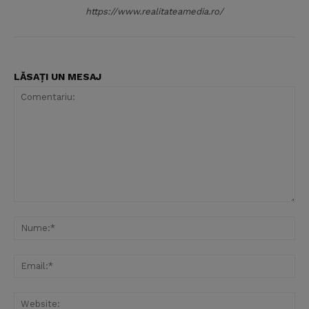
https://www.realitateamedia.ro/
LĂSAȚI UN MESAJ
Comentariu:
Nu
Ema
Web