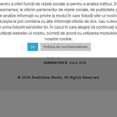
entru a oferi funcții de rețele sociale și pentru a analiza traficul. 
Pregătiri pentru „Vacanţe Muzicale l
asemenea, le oferim partenerilor de rețele sociale, de publicitate ș
About
Piatra-Neamţ“
e analize informații cu privire la modul în care folosiți site-ul nostr
ic
Contact us
ADMINISTRATIE
iunie 4, 2026
Aceștia le pot combina cu alte informații oferite de dvs. sau cules
Subscription Plans
n urma folosirii serviciilor lor. În cazul în care alegeți să continuați 
Meniurile pacienţilor din spitalul ne
sub lupa nemţenilor de pe reţelele s
utilizați website-ul nostru, sunteți de acord cu utilizarea modulelo
My account
noastre cookie.
ADMINISTRATIE
mai 15, 2026
Conducerea spitalului solicită transf
Ok
Politica de confidentialitate
a 20 de paturi din zona acută în cea
E NOW
îngrijiri palliative
ADMINISTRATIE
mai 8, 2026
© 2025 Realitatea Media. All Rights Reserved.