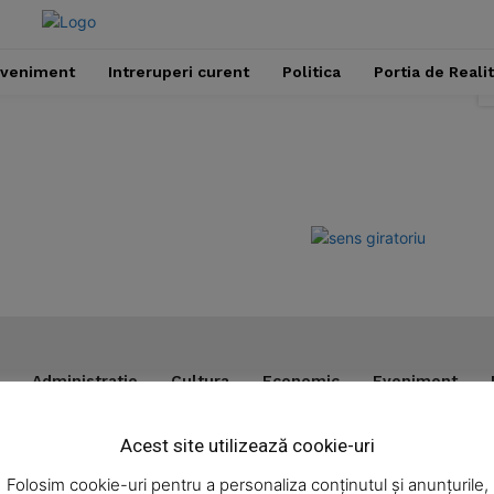
veniment
Intreruperi curent
Politica
Portia de Reali
Administratie
Cultura
Economic
Eveniment
Week
e PRO
Acest site utilizează cookie-uri
Company
omic
Noutăţi
Folosim cookie-uri pentru a personaliza conținutul și anunțurile,