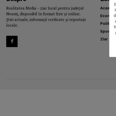
p
Realitatea Media – ziar local pentru județul
Acasă
Neamț, disponibil în format fizic și online.
d
Econom
Știri actuale, informații verificate și reportaje
Politica
locale.
î
Sport
Ziar
SUBSCRIB