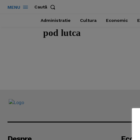
Caută
MENU
Administratie
Cultura
Economic
E
pod lutca
News 
Magazin
Despre
Econ