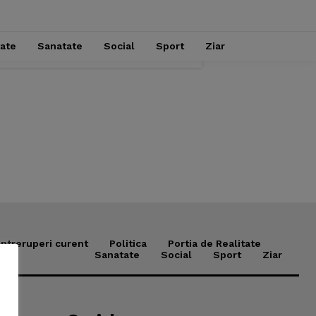
tate
Sanatate
Social
Sport
Ziar
Intreruperi curent
Politica
Portia de Realitate
Sanatate
Social
Sport
Ziar