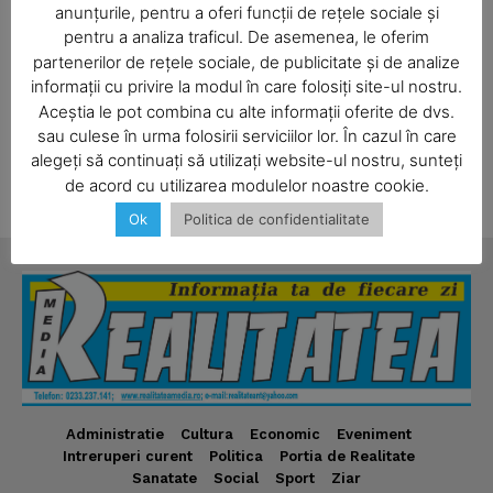
anunțurile, pentru a oferi funcții de rețele sociale și
in
Delgaz Grid, la 0265.200.928 (număr taxabil cu tarif local din
Delgaz G
pentru a analiza traficul. De asemenea, le oferim
rețeaua Telekom și cu tariful operatorului pentru toate
rețeaua 
partenerilor de rețele sociale, de publicitate și de analize
,
celelalte rețele de telefonie) și 0800.800.928 (număr gratuit,
celelalt
informații cu privire la modul în care folosiți site-ul nostru.
apelabil din principalele rețele de telefonie fixă și mobilă).
apelabil
Aceștia le pot combina cu alte informații oferite de dvs.
SUBSCRIBE NOW
sau culese în urma folosirii serviciilor lor. În cazul în care
alegeți să continuați să utilizați website-ul nostru, sunteți
de acord cu utilizarea modulelor noastre cookie.
Ok
Politica de confidentialitate
Company
About
Contact us
Subscription Plans
My account
Administratie
Cultura
Economic
Eveniment
Intreruperi curent
Politica
Portia de Realitate
Sanatate
Social
Sport
Ziar