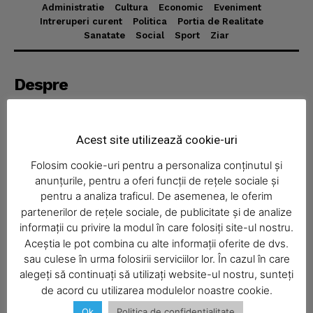
Administratie
Cultura
Economic
Eveniment
Intreruperi curent
Politica
Portia de Realitate
Sanatate
Social
Sport
Ziar
News Week
Magazine PRO
Despre
Realitatea Media – ziar local pentru județul Neamț,
disponibil în format fizic și online. Știri actuale, informații
verificate și reportaje locale.
Acest site utilizează cookie-uri
Folosim cookie-uri pentru a personaliza conținutul și
anunțurile, pentru a oferi funcții de rețele sociale și
pentru a analiza traficul. De asemenea, le oferim
partenerilor de rețele sociale, de publicitate și de analize
Economic
informații cu privire la modul în care folosiți site-ul nostru.
Aceștia le pot combina cu alte informații oferite de dvs.
SUBSCRIBE NOW
Acasă
sau culese în urma folosirii serviciilor lor. În cazul în care
Economic
alegeți să continuați să utilizați website-ul nostru, sunteți
de acord cu utilizarea modulelor noastre cookie.
Politica
Ok
Politica de confidentialitate