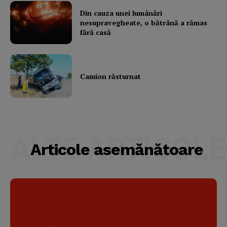
Din cauza unei lumânări
nesupravegheate, o bătrână a rămas
fără casă
Camion răsturnat
ALTE ARTICOLE
Articole asemănătoare