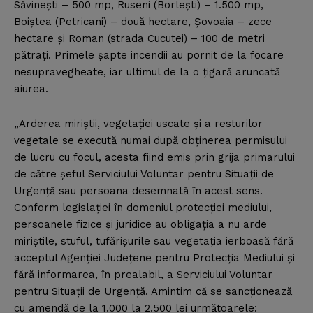
Săvineşti – 500 mp, Ruseni (Borleşti) – 1.500 mp,
Boiştea (Petricani) – două hectare, Şovoaia – zece
hectare şi Roman (strada Cucutei) – 100 de metri
pătraţi. Primele şapte incendii au pornit de la focare
nesupravegheate, iar ultimul de la o ţigară aruncată
aiurea.
„Arderea miriştii, vegetaţiei uscate şi a resturilor
vegetale se execută numai după obţinerea permisului
de lucru cu focul, acesta fiind emis prin grija primarului
de către şeful Serviciului Voluntar pentru Situaţii de
Urgenţă sau persoana desemnată în acest sens.
Conform legislaţiei în domeniul protecţiei mediului,
persoanele fizice şi juridice au obligaţia a nu arde
miriştile, stuful, tufărişurile sau vegetaţia ierboasă fără
acceptul Agenţiei Judeţene pentru Protecţia Mediului şi
fără informarea, în prealabil, a Serviciului Voluntar
pentru Situaţii de Urgenţă. Amintim că se sancţionează
cu amendă de la 1.000 la 2.500 lei următoarele: