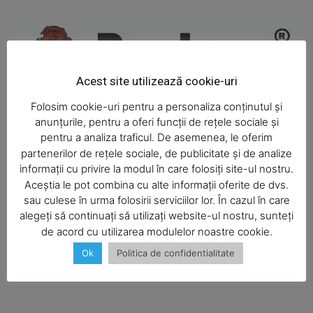
Magazine PRO
Acest site utilizează cookie-uri
Folosim cookie-uri pentru a personaliza conținutul și
anunțurile, pentru a oferi funcții de rețele sociale și
pentru a analiza traficul. De asemenea, le oferim
partenerilor de rețele sociale, de publicitate și de analize
informații cu privire la modul în care folosiți site-ul nostru.
Aceștia le pot combina cu alte informații oferite de dvs.
SUBSCRIBE NOW
sau culese în urma folosirii serviciilor lor. În cazul în care
alegeți să continuați să utilizați website-ul nostru, sunteți
de acord cu utilizarea modulelor noastre cookie.
Ok
Politica de confidentialitate
Company
About