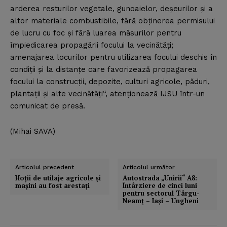
arderea resturilor vegetale, gunoaielor, deşeurilor şi a
altor materiale combustibile, fără obţinerea permisului
de lucru cu foc şi fără luarea măsurilor pentru
împiedicarea propagării focului la vecinătăţi;
amenajarea locurilor pentru utilizarea focului deschis în
condiţii şi la distanţe care favorizează propagarea
focului la construcţii, depozite, culturi agricole, păduri,
plantaţii şi alte vecinătăţi“, atenţionează IJSU într-un
comunicat de presă.
(Mihai SAVA)
Articolul precedent
Articolul următor
Hoţii de utilaje agricole şi
Autostrada „Unirii“ A8:
maşini au fost arestaţi
Întârziere de cinci luni
pentru sectorul Târgu-
Neamţ – Iaşi – Ungheni