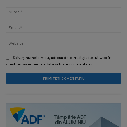
Comentariu:
Nu
Ema
Web
Salvați numele meu, adresa de e-mail și site-ul web în
acest browser pentru data viitoare i comentariu.