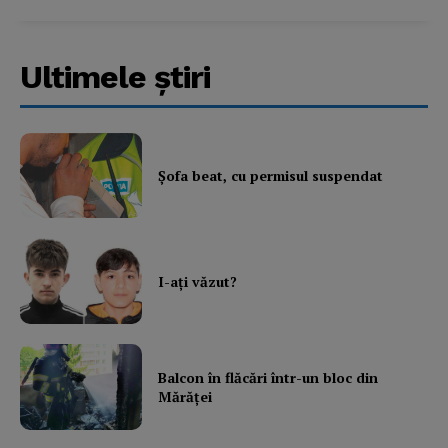
Contact us
Subscription Plans
My account
Ultimele ştiri
Şofa beat, cu permisul suspendat
I-aţi văzut?
Balcon în flăcări într-un bloc din
Mărăţei