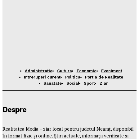
Administratie
Cultura
Economic
Eveniment
Intreruperi curent
Politica
Portia de Realitate
Sanatate
Social
Sport
Ziar
Despre
Realitatea Media – ziar local pentru județul Neamț, disponibil
în format fizic și online. Știri actuale, informații verificate și