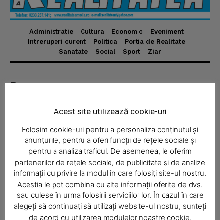
Administratie
Cultura
Economic
Eveniment
Intreruperi curent
Politica
Portia de Realitate
Sanatate
Social
Sport
Ziar
Despre
Realitatea Media – ziar local pentru județul Neamț,
Acest site utilizează cookie-uri
disponibil în format fizic și online. Știri actuale, informații
verificate și reportaje locale.
Folosim cookie-uri pentru a personaliza conținutul și
anunțurile, pentru a oferi funcții de rețele sociale și
pentru a analiza traficul. De asemenea, le oferim
partenerilor de rețele sociale, de publicitate și de analize
informații cu privire la modul în care folosiți site-ul nostru.
Aceștia le pot combina cu alte informații oferite de dvs.
Economic
sau culese în urma folosirii serviciilor lor. În cazul în care
Acasă
alegeți să continuați să utilizați website-ul nostru, sunteți
de acord cu utilizarea modulelor noastre cookie.
Economic