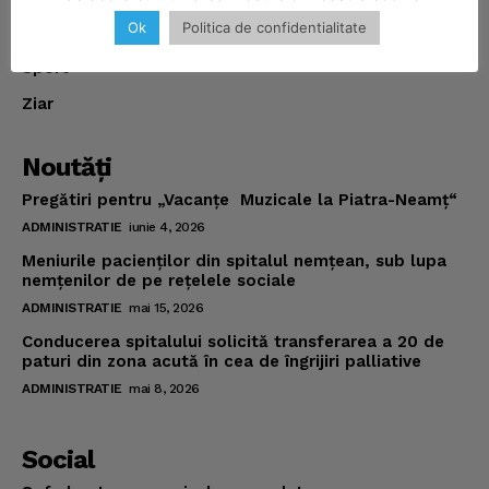
Ok
Politica de confidentialitate
Politica
Sport
Ziar
Noutăţi
Pregătiri pentru „Vacanţe Muzicale la Piatra-Neamţ“
ADMINISTRATIE
iunie 4, 2026
Meniurile pacienţilor din spitalul nemţean, sub lupa
nemţenilor de pe reţelele sociale
ADMINISTRATIE
mai 15, 2026
Conducerea spitalului solicită transferarea a 20 de
paturi din zona acută în cea de îngrijiri palliative
ADMINISTRATIE
mai 8, 2026
Social