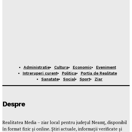
Administratie
Cultura
Economic
Eveniment
Intreruperi curent
Politica
Portia de Realitate
Sanatate
Social
Sport
Ziar
Despre
Realitatea Media – ziar local pentru județul Neamț, disponibil
în format fizic și online. Știri actuale, informații verificate și