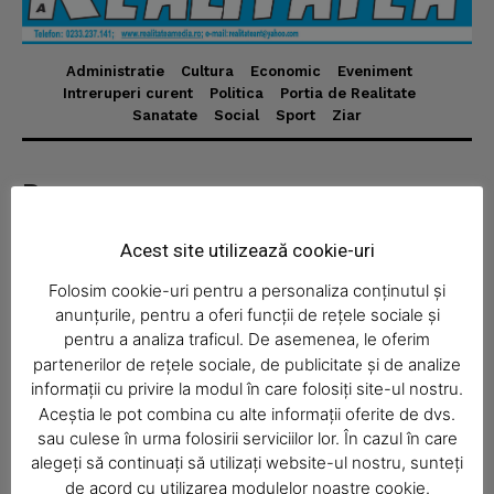
Administratie
Cultura
Economic
Eveniment
News Week
Intreruperi curent
Politica
Portia de Realitate
Sanatate
Social
Sport
Ziar
Magazine PRO
Despre
Realitatea Media – ziar local pentru județul Neamț,
Acest site utilizează cookie-uri
disponibil în format fizic și online. Știri actuale, informații
verificate și reportaje locale.
Folosim cookie-uri pentru a personaliza conținutul și
anunțurile, pentru a oferi funcții de rețele sociale și
pentru a analiza traficul. De asemenea, le oferim
partenerilor de rețele sociale, de publicitate și de analize
informații cu privire la modul în care folosiți site-ul nostru.
Aceștia le pot combina cu alte informații oferite de dvs.
Economic
SUBSCRIBE NOW
sau culese în urma folosirii serviciilor lor. În cazul în care
Acasă
alegeți să continuați să utilizați website-ul nostru, sunteți
de acord cu utilizarea modulelor noastre cookie.
Economic