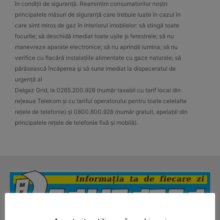
în condiții de siguranță. Reamintim consumatorilor noștri
principalele măsuri de siguranță care trebuie luate în cazul în
care simt miros de gaz în interiorul imobilelor: să stingă toate
focurile; să deschidă imediat toate ușile și ferestrele; să nu
manevreze aparate electronice; să nu aprindă lumina; să nu
verifice cu flacără instalațiile alimentate cu gaze naturale; să
părăsească încăperea și să sune imediat la dispeceratul de
urgență al
Delgaz Grid, la 0265.200.928 (număr taxabil cu tarif local din
rețeaua Telekom și cu tariful operatorului pentru toate celelalte
rețele de telefonie) și 0800.800.928 (număr gratuit, apelabil din
principalele rețele de telefonie fixă și mobilă).
News Week
Magazine PRO