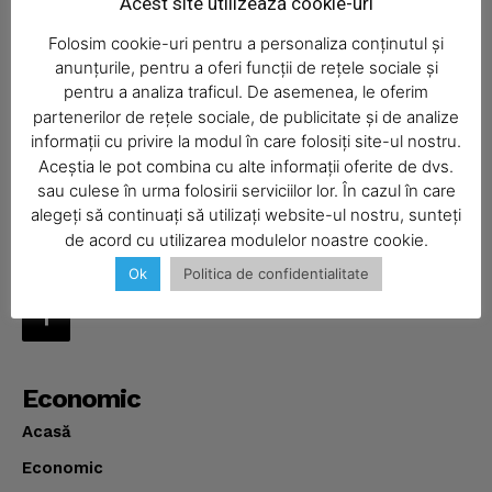
Acest site utilizează cookie-uri
Folosim cookie-uri pentru a personaliza conținutul și
Administratie
Cultura
Economic
Eveniment
anunțurile, pentru a oferi funcții de rețele sociale și
Intreruperi curent
Politica
Portia de Realitate
pentru a analiza traficul. De asemenea, le oferim
Sanatate
Social
Sport
Ziar
partenerilor de rețele sociale, de publicitate și de analize
informații cu privire la modul în care folosiți site-ul nostru.
Aceștia le pot combina cu alte informații oferite de dvs.
Despre
SUBSCRIBE NOW
sau culese în urma folosirii serviciilor lor. În cazul în care
Realitatea Media – ziar local pentru județul Neamț,
alegeți să continuați să utilizați website-ul nostru, sunteți
disponibil în format fizic și online. Știri actuale, informații
de acord cu utilizarea modulelor noastre cookie.
verificate și reportaje locale.
Ok
Politica de confidentialitate
Company
About
Contact us
Economic
Subscription Plans
Acasă
My account
Economic