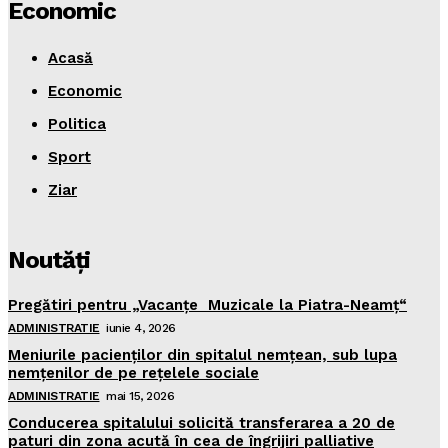
Economic
Acasă
Economic
Politica
Sport
Ziar
Noutăţi
Pregătiri pentru „Vacanţe Muzicale la Piatra-Neamţ“
ADMINISTRATIE
iunie 4, 2026
Meniurile pacienţilor din spitalul nemţean, sub lupa
nemţenilor de pe reţelele sociale
ADMINISTRATIE
mai 15, 2026
Conducerea spitalului solicită transferarea a 20 de
paturi din zona acută în cea de îngrijiri palliative