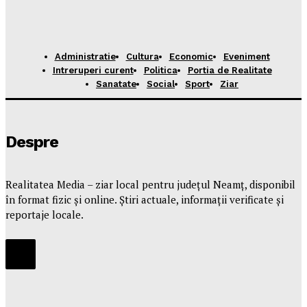
Administratie
Cultura
Economic
Eveniment
Intreruperi curent
Politica
Portia de Realitate
Sanatate
Social
Sport
Ziar
Despre
Realitatea Media – ziar local pentru județul Neamț, disponibil
în format fizic și online. Știri actuale, informații verificate și
reportaje locale.