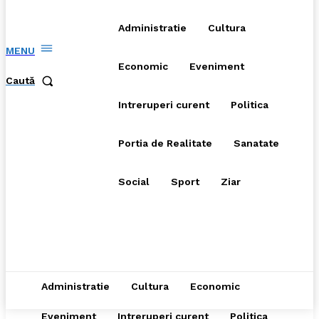
Administratie
Cultura
MENU
Economic
Eveniment
Caută
Intreruperi curent
Politica
Portia de Realitate
Sanatate
Social
Sport
Ziar
Administratie
Cultura
Economic
Eveniment
Intreruperi curent
Politica