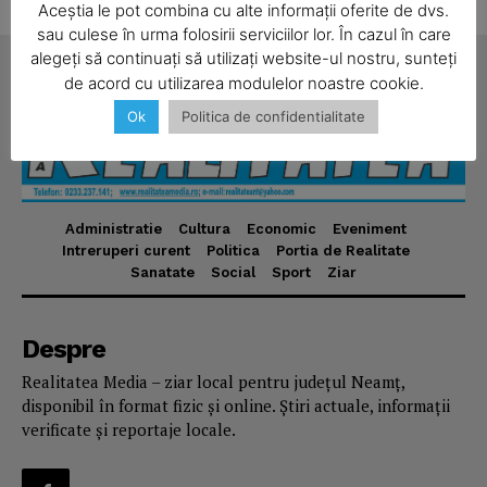
Aceștia le pot combina cu alte informații oferite de dvs.
SUBSCRIBE NOW
sau culese în urma folosirii serviciilor lor. În cazul în care
alegeți să continuați să utilizați website-ul nostru, sunteți
de acord cu utilizarea modulelor noastre cookie.
Ok
Politica de confidentialitate
Company
About
Contact us
Administratie
Cultura
Economic
Eveniment
Subscription Plans
Intreruperi curent
Politica
Portia de Realitate
Sanatate
Social
Sport
Ziar
My account
Despre
Realitatea Media – ziar local pentru județul Neamț,
disponibil în format fizic și online. Știri actuale, informații
verificate și reportaje locale.