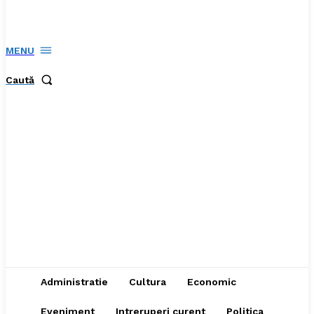
MENU
Caută
Administratie
Cultura
Economic
Eveniment
Intreruperi curent
Politica