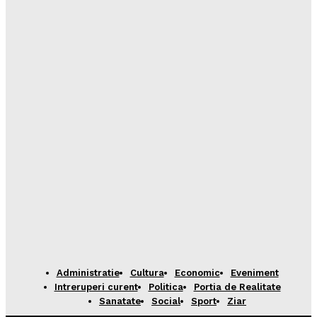
Administratie
Cultura
Economic
Eveniment
Intreruperi curent
Politica
Portia de Realitate
Sanatate
Social
Sport
Ziar