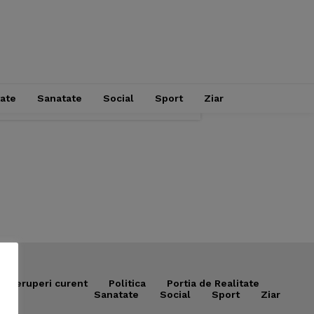
tate
Sanatate
Social
Sport
Ziar
Intreruperi curent
Politica
Portia de Realitate
Sanatate
Social
Sport
Ziar