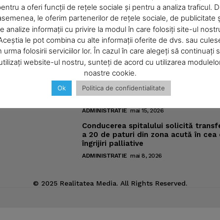
entru a oferi funcții de rețele sociale și pentru a analiza traficul. 
asemenea, le oferim partenerilor de rețele sociale, de publicitate ș
About
e analize informații cu privire la modul în care folosiți site-ul nostr
omic
Noutăţi
Contact us
Aceștia le pot combina cu alte informații oferite de dvs. sau cules
Subscription Plans
n urma folosirii serviciilor lor. În cazul în care alegeți să continuați 
Pregătiri pentru „Vacanţe Muzicale l
utilizați website-ul nostru, sunteți de acord cu utilizarea modulelo
Piatra-Neamţ“
My account
ic
noastre cookie.
ADMINISTRATIE
iunie 4, 2026
Ok
Politica de confidentialitate
Meniurile pacienţilor din spitalul ne
sub lupa nemţenilor de pe reţelele s
E NOW
ADMINISTRATIE
mai 15, 2026
Conducerea spitalului solicită transf
a 20 de paturi din zona acută în cea
îngrijiri palliative
ADMINISTRATIE
mai 8, 2026
© 2025 Realitatea Media. All Rights Reserved.