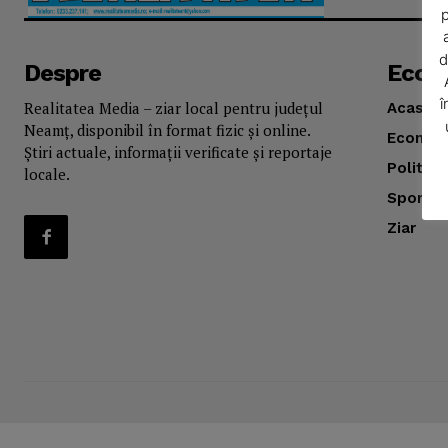
p
d
Despre
Econ
î
Realitatea Media – ziar local pentru județul
Acasă
Neamț, disponibil în format fizic și online.
Econom
Știri actuale, informații verificate și reportaje
Politica
locale.
Sport
SUBSCRIB
Ziar