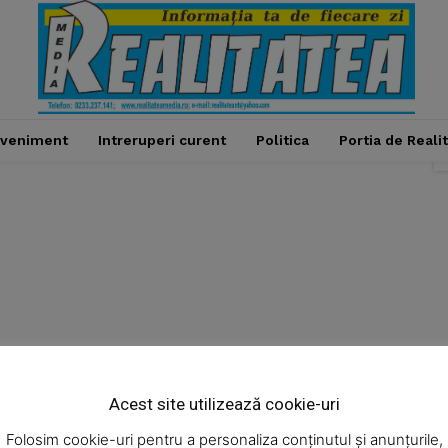
veniment
Intreruperi curent
Politica
Portia de Reali
Week
e PRO
Acest site utilizează cookie-uri
Administratie
Cultura
Economic
Eveniment
Company
Folosim cookie-uri pentru a personaliza conținutul și anunțurile,