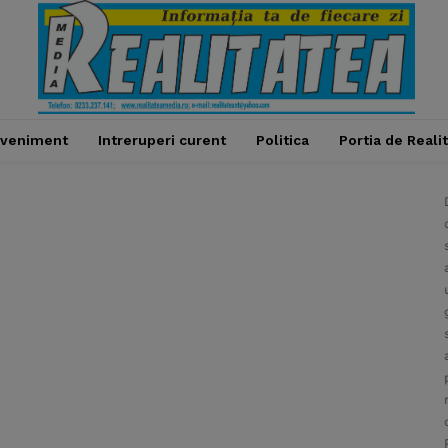
veniment
Intreruperi curent
Politica
Portia de Reali
Delgaz Grid a fost nevoită să sisteze alimentarea
cu gaze naturale in localitatea Piatra Neamț, pe
străzile Progresului si Anton Naum, în data de 6
august a.c., începând cu ora 10:00, ca urmare a
unui incident survenit la rețeaua de distribuție a
gazelor naturale. Reluarea treptată a alimentării
se estimează a se realiza pe parcursul zilei de 6
august, începând cu ora 16:00, în funcție de
prezența la domiciliu a consumatorilor afectați,
măsura fiind necesară pentru efectuarea
operațiunilor specifice în condiții de siguranță.
Reamintim consumatorilor noștri principalele