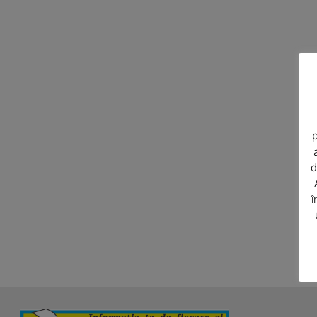
News 
Magazin
p
d
î
SUBSCRIB