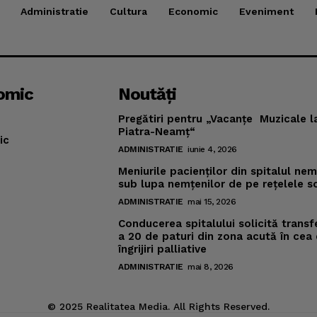
Administratie
Cultura
Economic
Eveniment
omic
Noutăţi
Pregătiri pentru „Vacanţe Muzicale l
Piatra-Neamţ“
ic
ADMINISTRATIE
iunie 4, 2026
Meniurile pacienţilor din spitalul ne
sub lupa nemţenilor de pe reţelele s
ADMINISTRATIE
mai 15, 2026
Conducerea spitalului solicită transf
a 20 de paturi din zona acută în cea
îngrijiri palliative
ADMINISTRATIE
mai 8, 2026
© 2025 Realitatea Media. All Rights Reserved.