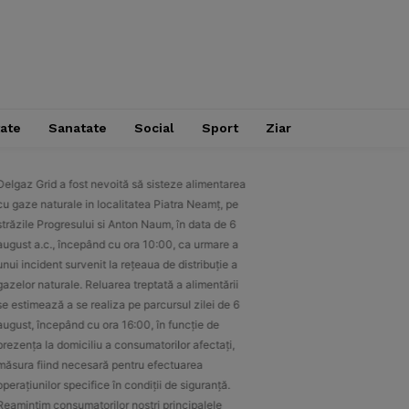
tate
Sanatate
Social
Sport
Ziar
Delgaz Grid a fost nevoită să sisteze alimentarea
Delgaz Grid a fost nevoită 
cu gaze naturale in localitatea Piatra Neamț, pe
cu gaze naturale in localit
străzile Progresului si Anton Naum, în data de 6
străzile Progresului si Ant
august a.c., începând cu ora 10:00, ca urmare a
august a.c., începând cu or
unui incident survenit la rețeaua de distribuție a
unui incident survenit la re
gazelor naturale. Reluarea treptată a alimentării
gazelor naturale. Reluarea t
se estimează a se realiza pe parcursul zilei de 6
se estimează a se realiza pe
august, începând cu ora 16:00, în funcție de
august, începând cu ora 16:
prezența la domiciliu a consumatorilor afectați,
prezența la domiciliu a cons
măsura fiind necesară pentru efectuarea
măsura fiind necesară pent
operațiunilor specifice în condiții de siguranță.
operațiunilor specifice în co
Reamintim consumatorilor noștri principalele
Reamintim consumatorilor no