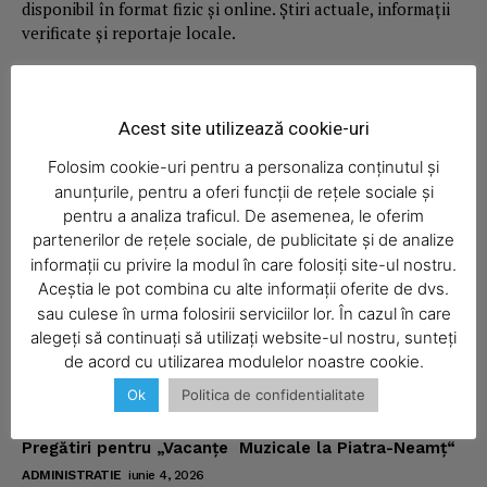
disponibil în format fizic și online. Știri actuale, informații
verificate și reportaje locale.
Acest site utilizează cookie-uri
Folosim cookie-uri pentru a personaliza conținutul și
Economic
anunțurile, pentru a oferi funcții de rețele sociale și
Acasă
pentru a analiza traficul. De asemenea, le oferim
partenerilor de rețele sociale, de publicitate și de analize
Economic
informații cu privire la modul în care folosiți site-ul nostru.
Politica
Aceștia le pot combina cu alte informații oferite de dvs.
sau culese în urma folosirii serviciilor lor. În cazul în care
Sport
alegeți să continuați să utilizați website-ul nostru, sunteți
Ziar
de acord cu utilizarea modulelor noastre cookie.
Ok
Politica de confidentialitate
Noutăţi
Pregătiri pentru „Vacanţe Muzicale la Piatra-Neamţ“
ADMINISTRATIE
iunie 4, 2026