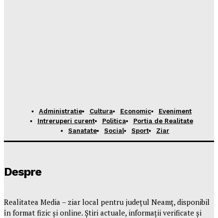
Administratie
Cultura
Economic
Eveniment
Intreruperi curent
Politica
Portia de Realitate
Sanatate
Social
Sport
Ziar
Despre
Realitatea Media – ziar local pentru județul Neamț, disponibil
în format fizic și online. Știri actuale, informații verificate și