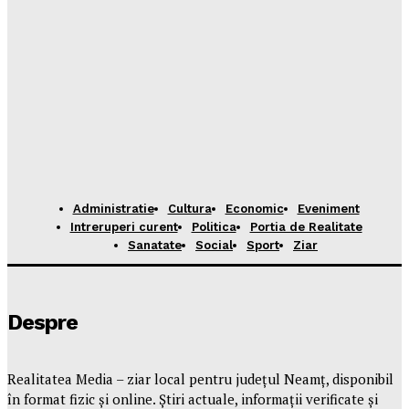
Administratie
Cultura
Economic
Eveniment
Intreruperi curent
Politica
Portia de Realitate
Sanatate
Social
Sport
Ziar
Despre
Realitatea Media – ziar local pentru județul Neamț, disponibil
în format fizic și online. Știri actuale, informații verificate și