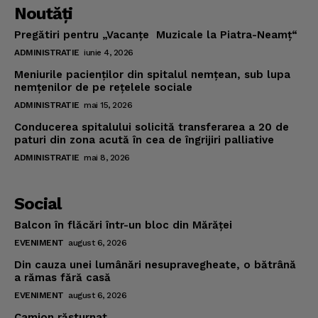
Noutăţi
Pregătiri pentru „Vacanţe Muzicale la Piatra-Neamţ“
ADMINISTRATIE
iunie 4, 2026
Meniurile pacienţilor din spitalul nemţean, sub lupa
nemţenilor de pe reţelele sociale
ADMINISTRATIE
mai 15, 2026
Conducerea spitalului solicită transferarea a 20 de
paturi din zona acută în cea de îngrijiri palliative
ADMINISTRATIE
mai 8, 2026
Social
Balcon în flăcări într-un bloc din Mărăţei
EVENIMENT
august 6, 2026
Din cauza unei lumânări nesupravegheate, o bătrână
a rămas fără casă
EVENIMENT
august 6, 2026
Camion răsturnat