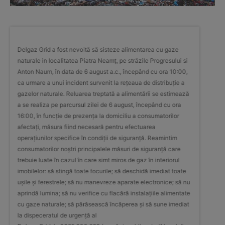
Delgaz Grid a fost nevoită să sisteze alimentarea cu gaze
Delgaz G
si
naturale in localitatea Piatra Neamț, pe străzile Progresului si
naturale
0,
Anton Naum, în data de 6 august a.c., începând cu ora 10:00,
Anton Na
a
ca urmare a unui incident survenit la rețeaua de distribuție a
ca urmar
ză
gazelor naturale. Reluarea treptată a alimentării se estimează
gazelor 
a se realiza pe parcursul zilei de 6 august, începând cu ora
a se rea
16:00, în funcție de prezența la domiciliu a consumatorilor
16:00, î
afectați, măsura fiind necesară pentru efectuarea
afectați
operațiunilor specifice în condiții de siguranță. Reamintim
operațiu
consumatorilor noștri principalele măsuri de siguranță care
consumat
trebuie luate în cazul în care simt miros de gaz în interiorul
trebuie 
e
imobilelor: să stingă toate focurile; să deschidă imediat toate
imobilel
 nu
ușile și ferestrele; să nu manevreze aparate electronice; să nu
ușile și
ate
aprindă lumina; să nu verifice cu flacără instalațiile alimentate
aprindă 
at
cu gaze naturale; să părăsească încăperea și să sune imediat
cu gaze 
la dispeceratul de urgență al
la dispe