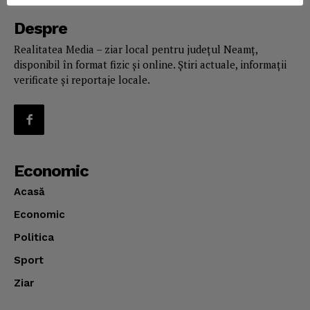
About
Despre
Contact us
Realitatea Media – ziar local pentru județul Neamț,
Subscription Plans
disponibil în format fizic și online. Știri actuale, informații
verificate și reportaje locale.
My account
Economic
Acasă
Economic
Politica
Sport
Ziar