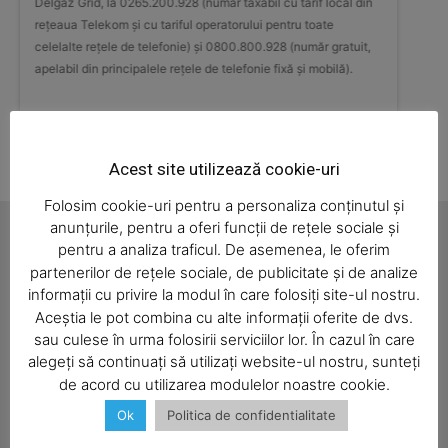
in
Delgaz Grid, la 0265.200.928 (număr taxabil cu tarif local din
Delgaz G
News Week
rețeaua Telekom și cu tariful operatorului pentru toate
rețeaua 
,
celelalte rețele de telefonie) și 0800.800.928 (număr gratuit,
celelalt
Magazine PRO
apelabil din principalele rețele de telefonie fixă și mobilă).
apelabil
Acest site utilizează cookie-uri
Folosim cookie-uri pentru a personaliza conținutul și
anunțurile, pentru a oferi funcții de rețele sociale și
pentru a analiza traficul. De asemenea, le oferim
partenerilor de rețele sociale, de publicitate și de analize
informații cu privire la modul în care folosiți site-ul nostru.
Aceștia le pot combina cu alte informații oferite de dvs.
SUBSCRIBE NOW
sau culese în urma folosirii serviciilor lor. În cazul în care
alegeți să continuați să utilizați website-ul nostru, sunteți
Administratie
Cultura
Economic
Eveniment
de acord cu utilizarea modulelor noastre cookie.
Intreruperi curent
Politica
Portia de Realitate
Ok
Politica de confidentialitate
Company
Sanatate
Social
Sport
Ziar