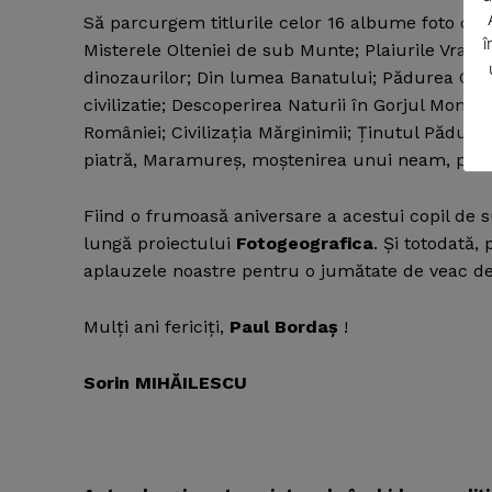
Să parcurgem titlurile celor 16 albume foto cu ş
î
Misterele Olteniei de sub Munte; Plaiurile Vranc
dinozaurilor; Din lumea Banatului; Pădurea Craiu
civilizatie; Descoperirea Naturii în Gorjul Monta
României; Civilizaţia Mărginimii; Ţinutul Păduren
piatră, Maramureş, moştenirea unui neam, pr
SUBSCRIB
Fiind o frumoasă aniversare a acestui copil de su
lungă proiectului
Fotogeografica
. Şi totodată,
aplauzele noastre pentru o jumătate de veac de 
Mulţi ani fericiţi,
Paul Bordaş
!
Sorin MIHĂILESCU