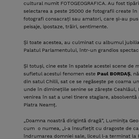
cultural numit FOTOGEOGRAFICA. Au fost tipărite
selectarea a peste 25000 de fotografii create în 
fotografi consacraţi sau amatori, care şi-au pus
peisaje, ipostaze, trăiri, sentimente.
Şi toate acestea, au culminat cu albumul jubiliar
Palatul Parlamentului, într-un grandios spectac
Şi totuşi, cine este în spatele acestei scene de 
sufletul acestui fenomen este
Paul BORDAŞ
, n
din satul Chilii, sat ce se regăseşte pe coama u
unde în dimineţiile senine se zăreşte Ceahlăul, 
venirea în sat a unei tinere stagiare, absolventă 
Piatra Neamţ.
„Doamna noastră dirigintă dragă”, Luminiţa Geor
cum o numea, „l-a însufleţit cu dragoste de car
îndrumarea domniei sale, liceul l-a terminat la P