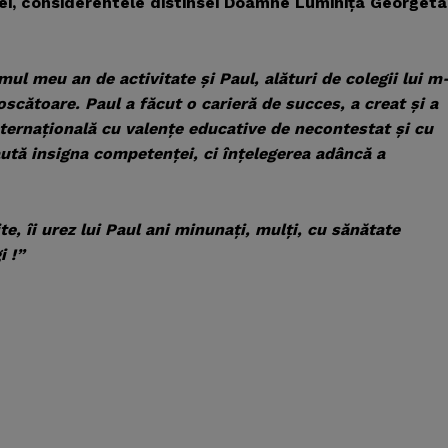
ţiei, considerentele distinsei Doamne Luminiţa Georgeta
mul meu an de activitate şi Paul, alături de colegii lui m
noscătoare. Paul a făcut o carieră de succes, a creat şi a
nternaţională cu valenţe educative de necontestat şi cu
aută insigna competenţei, ci înţelegerea adâncă a
e, îi urez lui Paul ani minunaţi, mulţi, cu sănătate
i !”