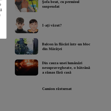
Şofa beat, cu permisul
e
suspendat
să
l
r
I-aţi văzut?
Balcon în flăcări într-un bloc
din Mărăţei
Din cauza unei lumânări
nesupravegheate, o bătrână
a rămas fără casă
Camion răsturnat