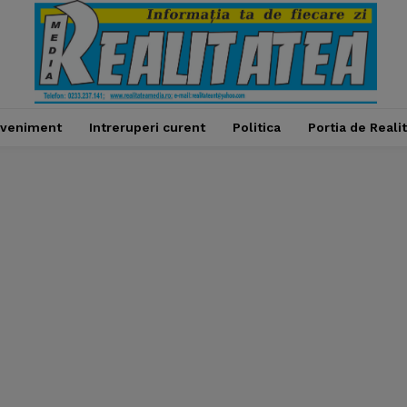
veniment
Intreruperi curent
Politica
Portia de Reali