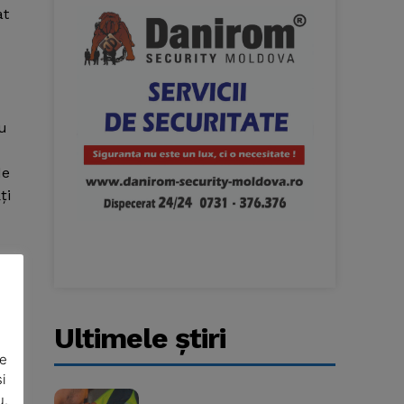
at
cu
de
ţi
l
Ultimele ştiri
De
i
u.