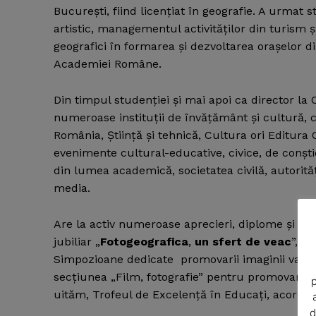
Bucureşti, fiind licenţiat în geografie. A urmat
artistic, managementul activităţilor din turism şi
geografici în formarea şi dezvoltarea oraşelor di
Academiei Române.
Din timpul studenţiei şi mai apoi ca director la
numeroase instituţii de învăţământ şi cultură, 
România, Ştiinţă şi tehnică, Cultura ori Editura C
evenimente cultural-educative, civice, de conştie
din lumea academică, societatea civilă, autorităţ
media.
News 
Are la activ numeroase aprecieri, diplome şi pr
Magazin
jubiliar „
Fotogeografica
,
un sfert de veac
”, D
Simpozioane dedicate promovarii imaginii valori
secţiunea „Film, fotografie” pentru promovarea p
p
uităm, Trofeul de Excelenţă în Educaţi, acorda
d