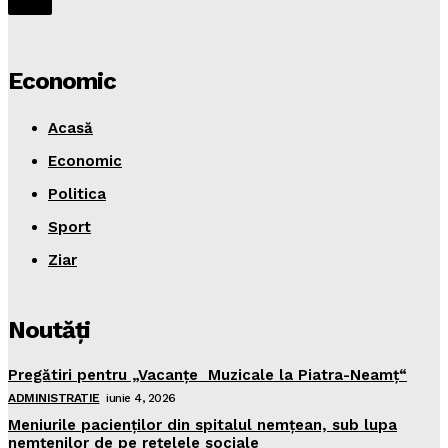
Economic
Acasă
Economic
Politica
Sport
Ziar
Noutăţi
Pregătiri pentru „Vacanţe Muzicale la Piatra-Neamţ“
ADMINISTRATIE
iunie 4, 2026
Meniurile pacienţilor din spitalul nemţean, sub lupa
nemţenilor de pe reţelele sociale