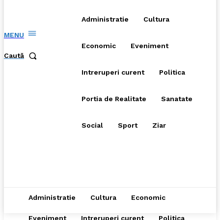
Administratie
Cultura
MENU
Economic
Eveniment
Caută
Intreruperi curent
Politica
Portia de Realitate
Sanatate
Social
Sport
Ziar
Administratie
Cultura
Economic
Eveniment
Intreruperi curent
Politica