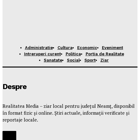
Administratie
Cultura
Economic
Eveniment
Intreruperi curent
Politica
Portia de Realitate
Sanatate
Social
Sport
Ziar
Despre
Realitatea Media – ziar local pentru județul Neamț, disponibil
în format fizic și online. Știri actuale, informații verificate și
reportaje locale.