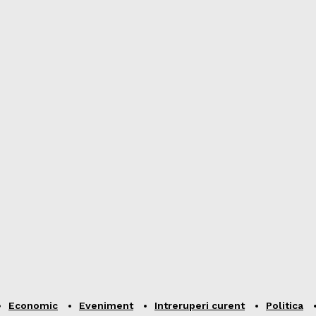
Economic
Eveniment
Intreruperi curent
Politica