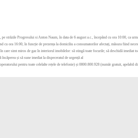
, pe străzile Progresului si Anton Naum, în data de 6 august a.c., începând cu ora 10:00, ca urmar
ând cu ora 16:00, în funcție de prezența la domiciliu a consumatorilor afectați, măsura fiind neces
 care simt miros de gaz în interiorul imobilelor: să stingă toate focurile; să deschidă imediat toa
că încăperea și să sune imediat la dispeceratul de urgență al
peratorului pentru toate celelalte rețele de telefonie) și 0800.800.928 (număr gratuit, apelabil di