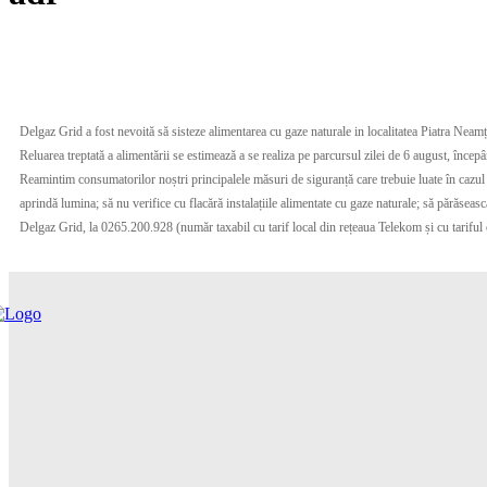
Delgaz Grid a fost nevoită să sisteze alimentarea cu gaze naturale in localitatea Piatra Neamț
Reluarea treptată a alimentării se estimează a se realiza pe parcursul zilei de 6 august, încep
Reamintim consumatorilor noștri principalele măsuri de siguranță care trebuie luate în cazul în
aprindă lumina; să nu verifice cu flacără instalațiile alimentate cu gaze naturale; să părăseas
Delgaz Grid, la 0265.200.928 (număr taxabil cu tarif local din rețeaua Telekom și cu tariful o