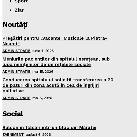
Sport
Ziar
Noutăţi
Pregătiri pentru „Vacanţe Muzicale la Piatra-
Neamţ“
ADMINISTRATIE
iunie 4, 2026
Meniurile pacienţilor din spitalul nemţean, sub
lupa nemţenilor de pe reţelele sociale
ADMINISTRATIE
mai 15, 2026
Conducerea spitalului solicită transferarea a 20
de paturi din zona acută în cea de îngrijiri
palliative
ADMINISTRATIE
mai 8, 2026
Social
Balcon în flăcări într-un bloc din Mărăţei
EVENIMENT
august 6, 2026