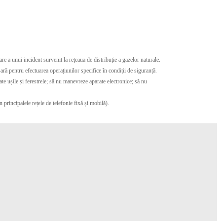
e a unui incident survenit la rețeaua de distribuție a gazelor naturale.
ară pentru efectuarea operațiunilor specifice în condiții de siguranță.
te ușile și ferestrele; să nu manevreze aparate electronice; să nu
n principalele rețele de telefonie fixă și mobilă).