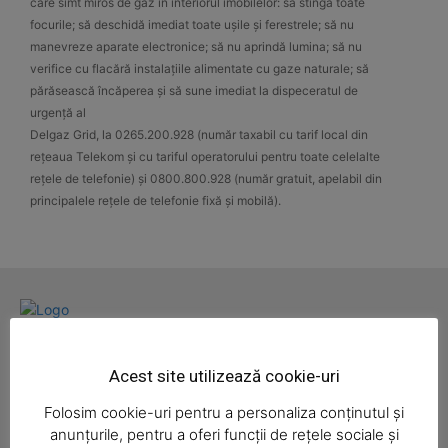
care simt miros de gaz în interiorul imobilelor: să stingă toate
focurile; să deschidă imediat toate ușile și ferestrele; să nu
manevreze aparate electronice; să nu aprindă lumina; să nu
verifice cu flacără instalațiile alimentate cu gaze naturale; să
părăsească încăperea și să sune imediat la dispeceratul de
urgență al
Delgaz Grid, la 0265.200.928 (număr taxabil cu tarif local din
rețeaua Telekom și cu tariful operatorului pentru toate celelalte
rețele de telefonie) și 0800.800.928 (număr gratuit, apelabil din
principalele rețele de telefonie fixă și mobilă).
News Week
Magazine PRO
Administratie
Cultura
Economic
Eveniment
Intreruperi curent
Politica
Portia de Realitate
Acest site utilizează cookie-uri
Sanatate
Social
Sport
Ziar
Folosim cookie-uri pentru a personaliza conținutul și
anunțurile, pentru a oferi funcții de rețele sociale și