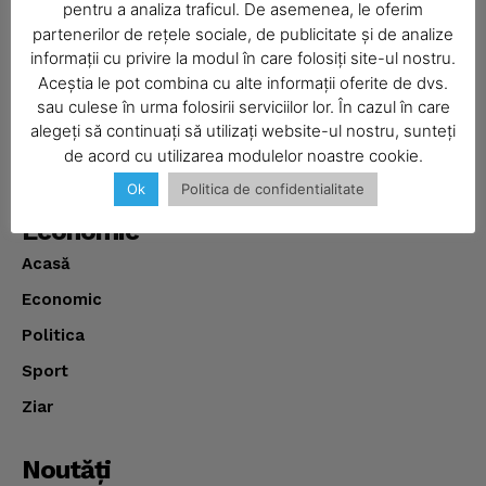
Despre
pentru a analiza traficul. De asemenea, le oferim
partenerilor de rețele sociale, de publicitate și de analize
Realitatea Media – ziar local pentru județul Neamț,
informații cu privire la modul în care folosiți site-ul nostru.
disponibil în format fizic și online. Știri actuale, informații
Aceștia le pot combina cu alte informații oferite de dvs.
verificate și reportaje locale.
SUBSCRIBE NOW
sau culese în urma folosirii serviciilor lor. În cazul în care
alegeți să continuați să utilizați website-ul nostru, sunteți
de acord cu utilizarea modulelor noastre cookie.
Ok
Politica de confidentialitate
Company
Economic
About
Acasă
Contact us
Economic
Subscription Plans
Politica
My account
Sport
Ziar
Noutăţi