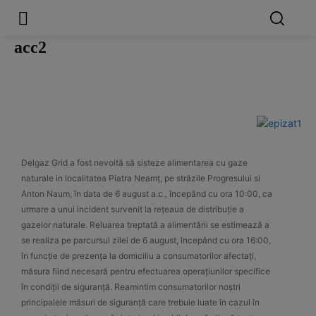
acc2
Delgaz Grid a fost nevoită să sisteze alimentarea cu gaze
naturale in localitatea Piatra Neamț, pe străzile Progresului si
Anton Naum, în data de 6 august a.c., începând cu ora 10:00, ca
urmare a unui incident survenit la rețeaua de distribuție a
gazelor naturale. Reluarea treptată a alimentării se estimează a
se realiza pe parcursul zilei de 6 august, începând cu ora 16:00,
în funcție de prezența la domiciliu a consumatorilor afectați,
măsura fiind necesară pentru efectuarea operațiunilor specifice
în condiții de siguranță. Reamintim consumatorilor noștri
principalele măsuri de siguranță care trebuie luate în cazul în