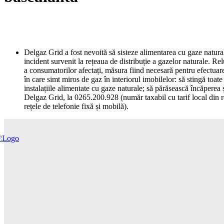
Delgaz Grid a fost nevoită să sisteze alimentarea cu gaze natura
incident survenit la rețeaua de distribuție a gazelor naturale. Re
a consumatorilor afectați, măsura fiind necesară pentru efectuare
în care simt miros de gaz în interiorul imobilelor: să stingă toat
instalațiile alimentate cu gaze naturale; să părăsească încăperea 
Delgaz Grid, la 0265.200.928 (număr taxabil cu tarif local din re
rețele de telefonie fixă și mobilă).