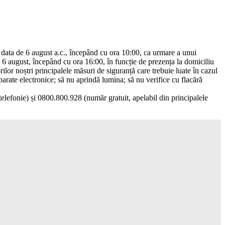
n data de 6 august a.c., începând cu ora 10:00, ca urmare a unui
de 6 august, începând cu ora 16:00, în funcție de prezența la domiciliu
lor noștri principalele măsuri de siguranță care trebuie luate în cazul
aparate electronice; să nu aprindă lumina; să nu verifice cu flacără
telefonie) și 0800.800.928 (număr gratuit, apelabil din principalele