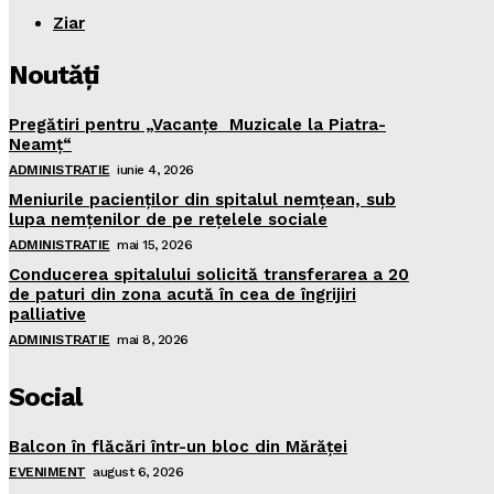
Ziar
Noutăţi
Pregătiri pentru „Vacanţe Muzicale la Piatra-
Neamţ“
ADMINISTRATIE
iunie 4, 2026
Meniurile pacienţilor din spitalul nemţean, sub
lupa nemţenilor de pe reţelele sociale
ADMINISTRATIE
mai 15, 2026
Conducerea spitalului solicită transferarea a 20
de paturi din zona acută în cea de îngrijiri
palliative
ADMINISTRATIE
mai 8, 2026
Social
Balcon în flăcări într-un bloc din Mărăţei
EVENIMENT
august 6, 2026