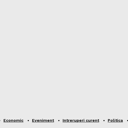
Economic
Eveniment
Intreruperi curent
Politica