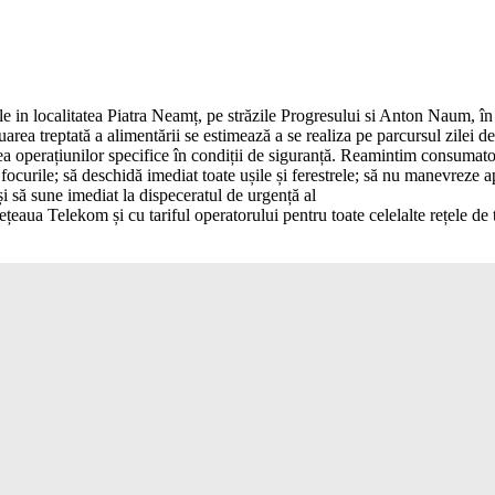
le in localitatea Piatra Neamț, pe străzile Progresului si Anton Naum, î
luarea treptată a alimentării se estimează a se realiza pe parcursul zilei 
a operațiunilor specifice în condiții de siguranță. Reamintim consumatori
e focurile; să deschidă imediat toate ușile și ferestrele; să nu manevreze 
și să sune imediat la dispeceratul de urgență al
țeaua Telekom și cu tariful operatorului pentru toate celelalte rețele de 