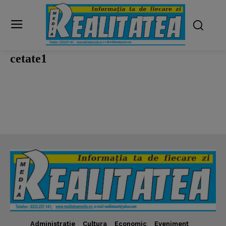
cetate1
Administratie
Cultura
Economic
Eveniment