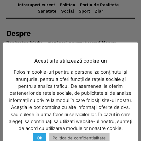
Intreruperi curent
Politica
Portia de Realitate
Sanatate
Social
Sport
Ziar
News Week
Magazine PRO
Despre
Realitatea Media – ziar local pentru județul Neamț,
disponibil în format fizic și online. Știri actuale, informații
verificate și reportaje locale.
Acest site utilizează cookie-uri
Folosim cookie-uri pentru a personaliza conținutul și
anunțurile, pentru a oferi funcții de rețele sociale și
pentru a analiza traficul. De asemenea, le oferim
partenerilor de rețele sociale, de publicitate și de analize
Economic
informații cu privire la modul în care folosiți site-ul nostru.
Aceștia le pot combina cu alte informații oferite de dvs.
Acasă
SUBSCRIBE NOW
sau culese în urma folosirii serviciilor lor. În cazul în care
Economic
alegeți să continuați să utilizați website-ul nostru, sunteți
de acord cu utilizarea modulelor noastre cookie.
Politica
Ok
Politica de confidentialitate
Sport