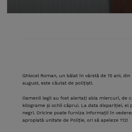
Ghiocel Roman, un băiat în vârstă de 15 ani, di
august, este căutat de poliţişti.
Oamenii legii au fost alertaţi abia miercuri, de 
kilograme şi ochii căprui. La data dispariţiei, el 
negri. Oricine poate furniza informaţii în veder
apropiată unitate de Poliţie, ori să apeleze 112!