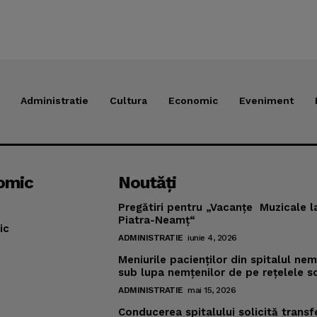
Administratie
Cultura
Economic
Eveniment
omic
Noutăţi
Pregătiri pentru „Vacanţe Muzicale l
Piatra-Neamţ“
ic
ADMINISTRATIE
iunie 4, 2026
Meniurile pacienţilor din spitalul ne
sub lupa nemţenilor de pe reţelele s
ADMINISTRATIE
mai 15, 2026
Conducerea spitalului solicită transf