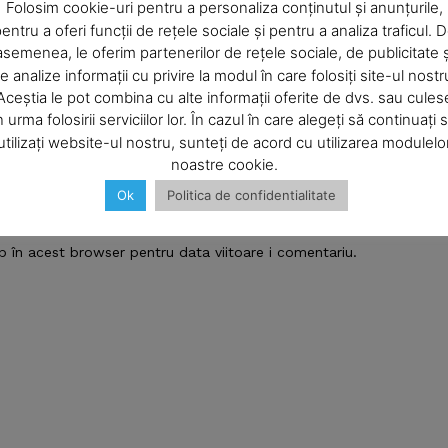
Company
Folosim cookie-uri pentru a personaliza conținutul și anunțurile,
entru a oferi funcții de rețele sociale și pentru a analiza traficul. 
asemenea, le oferim partenerilor de rețele sociale, de publicitate ș
About
e analize informații cu privire la modul în care folosiți site-ul nostr
Contact us
Aceștia le pot combina cu alte informații oferite de dvs. sau cules
Subscription Plans
n urma folosirii serviciilor lor. În cazul în care alegeți să continuați 
utilizați website-ul nostru, sunteți de acord cu utilizarea modulelo
My account
noastre cookie.
Email:*
Ok
Politica de confidentialitate
E NOW
b în acest browser pentru data viitoare i comentariu.