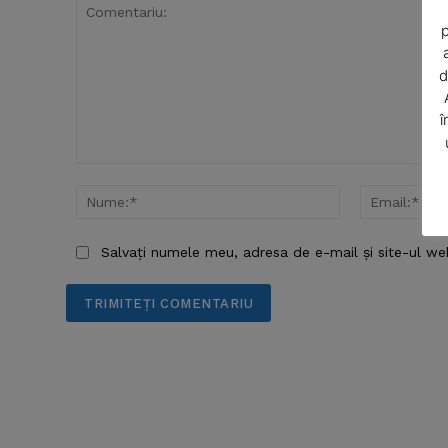
p
d
î
Comentariu:
Nume:*
SUBSCRIB
Salvați numele meu, adresa de e-mail și site-ul we