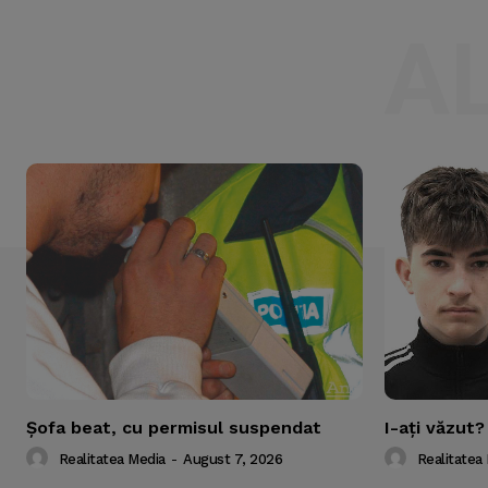
A
Şofa beat, cu permisul suspendat
I-aţi văzut?
Realitatea Media
-
August 7, 2026
Realitatea