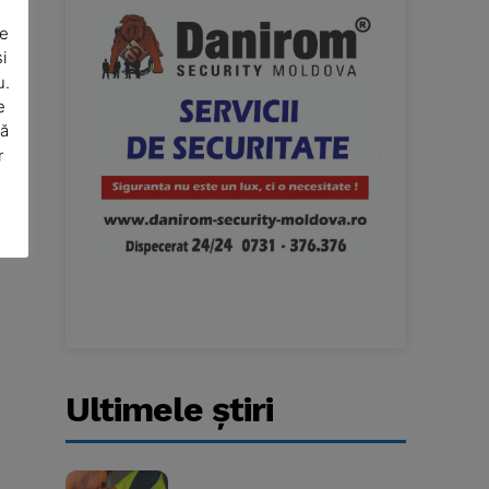
De
i
u.
e
să
r
Website:
Ultimele ştiri