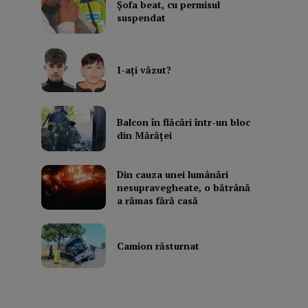
Şofa beat, cu permisul
suspendat
I-aţi văzut?
Balcon în flăcări într-un bloc
din Mărăţei
Din cauza unei lumânări
nesupravegheate, o bătrână
a rămas fără casă
Camion răsturnat