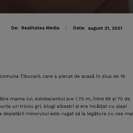
De:
Realitatea Media
Data:
august 21, 2021
n comuna Ţibucani, care a plecat de acasă în ziua de 16
către mama lui. Adolescentul are 1.70 m, între 65 şi 70 de
purta un tricou gri, blugi albaştri şi era încălţat cu şlapi
ea depistării minorului este rugat să ia legătura cu cea ma