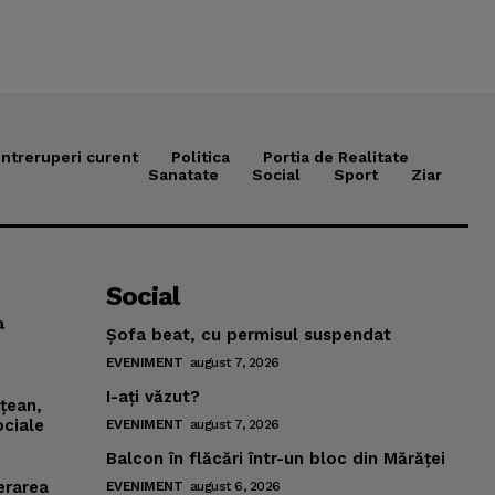
Intreruperi curent
Politica
Portia de Realitate
Sanatate
Social
Sport
Ziar
Social
a
Şofa beat, cu permisul suspendat
EVENIMENT
august 7, 2026
I-aţi văzut?
mţean,
ociale
EVENIMENT
august 7, 2026
Balcon în flăcări într-un bloc din Mărăţei
erarea
EVENIMENT
august 6, 2026