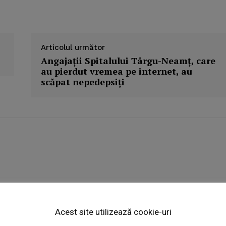
Articolul următor
Angajaţii Spitalului Târgu-Neamţ, care
au pierdut vremea pe internet, au
scăpat nepedepsiţi
Week
e PRO
Acest site utilizează cookie-uri