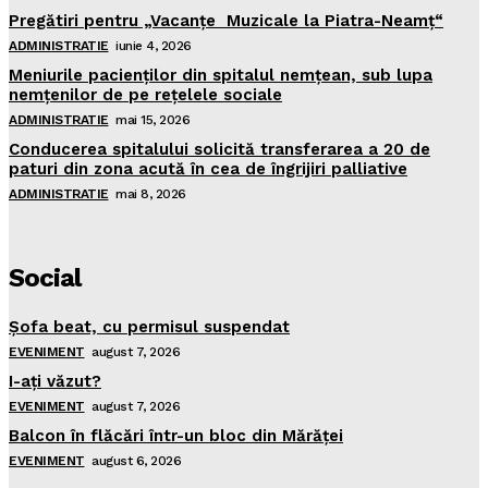
Pregătiri pentru „Vacanţe Muzicale la Piatra-Neamţ“
ADMINISTRATIE
iunie 4, 2026
Meniurile pacienţilor din spitalul nemţean, sub lupa
nemţenilor de pe reţelele sociale
ADMINISTRATIE
mai 15, 2026
Conducerea spitalului solicită transferarea a 20 de
paturi din zona acută în cea de îngrijiri palliative
ADMINISTRATIE
mai 8, 2026
Social
Şofa beat, cu permisul suspendat
EVENIMENT
august 7, 2026
I-aţi văzut?
EVENIMENT
august 7, 2026
Balcon în flăcări într-un bloc din Mărăţei
EVENIMENT
august 6, 2026