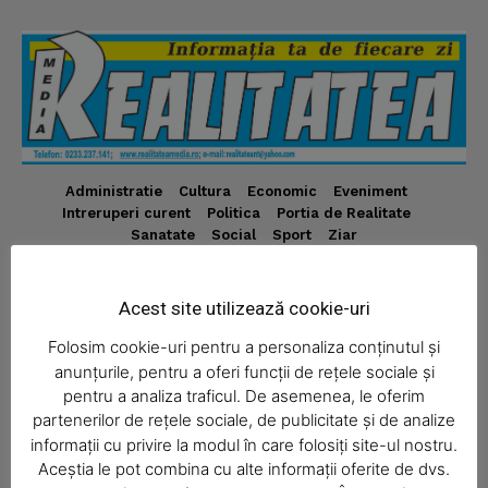
News Week
Magazine PRO
Administratie
Cultura
Economic
Eveniment
Intreruperi curent
Politica
Portia de Realitate
Sanatate
Social
Sport
Ziar
Despre
Acest site utilizează cookie-uri
Realitatea Media – ziar local pentru județul Neamț,
Folosim cookie-uri pentru a personaliza conținutul și
disponibil în format fizic și online. Știri actuale, informații
anunțurile, pentru a oferi funcții de rețele sociale și
verificate și reportaje locale.
pentru a analiza traficul. De asemenea, le oferim
partenerilor de rețele sociale, de publicitate și de analize
informații cu privire la modul în care folosiți site-ul nostru.
Aceștia le pot combina cu alte informații oferite de dvs.
SUBSCRIBE NOW