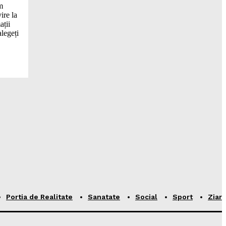
im
ire la
ații
alegeți
Portia de Realitate
Sanatate
Social
Sport
Ziar