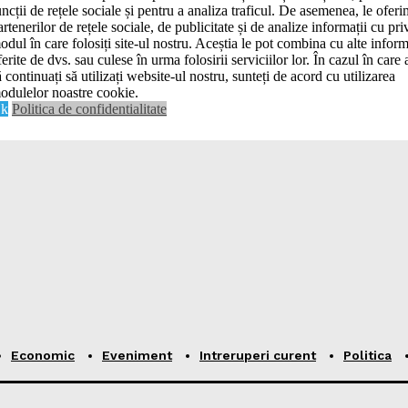
uncții de rețele sociale și pentru a analiza traficul. De asemenea, le ofer
artenerilor de rețele sociale, de publicitate și de analize informații cu priv
odul în care folosiți site-ul nostru. Aceștia le pot combina cu alte inform
ferite de dvs. sau culese în urma folosirii serviciilor lor. În cazul în care 
ă continuați să utilizați website-ul nostru, sunteți de acord cu utilizarea
odulelor noastre cookie.
k
Politica de confidentialitate
Economic
Eveniment
Intreruperi curent
Politica