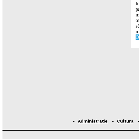
f
p
m
o
s
m
O
Administratie
Cultura