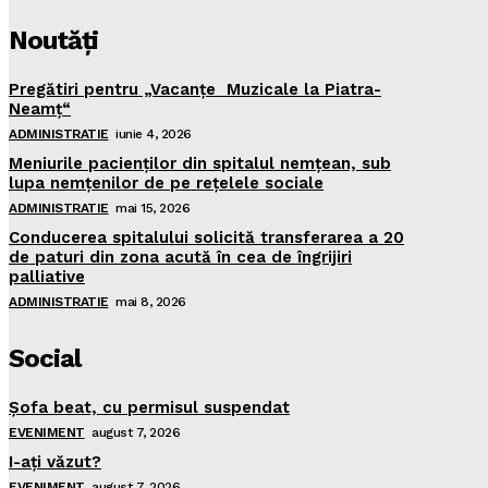
Noutăţi
Pregătiri pentru „Vacanţe Muzicale la Piatra-
Neamţ“
ADMINISTRATIE
iunie 4, 2026
Meniurile pacienţilor din spitalul nemţean, sub
lupa nemţenilor de pe reţelele sociale
ADMINISTRATIE
mai 15, 2026
Conducerea spitalului solicită transferarea a 20
de paturi din zona acută în cea de îngrijiri
palliative
ADMINISTRATIE
mai 8, 2026
Social
Şofa beat, cu permisul suspendat
EVENIMENT
august 7, 2026
I-aţi văzut?
EVENIMENT
august 7, 2026