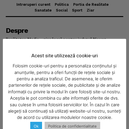
Intreruperi curent
Politica
Portia de Realitate
Sanatate
Social
Sport
Ziar
News Week
Magazine PRO
Despre
Realitatea Media – ziar local pentru județul Neamț,
disponibil în format fizic și online. Știri actuale, informații
verificate și reportaje locale.
Acest site utilizează cookie-uri
Folosim cookie-uri pentru a personaliza conținutul și
anunțurile, pentru a oferi funcții de rețele sociale și
pentru a analiza traficul. De asemenea, le oferim
partenerilor de rețele sociale, de publicitate și de analize
Economic
informații cu privire la modul în care folosiți site-ul nostru.
Aceștia le pot combina cu alte informații oferite de dvs.
Acasă
SUBSCRIBE NOW
sau culese în urma folosirii serviciilor lor. În cazul în care
Economic
alegeți să continuați să utilizați website-ul nostru, sunteți
de acord cu utilizarea modulelor noastre cookie.
Politica
Ok
Politica de confidentialitate
Sport